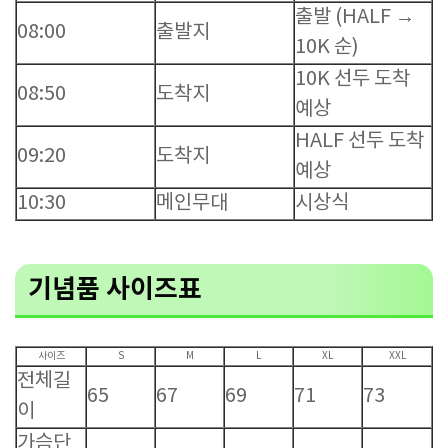
출발 (HALF →
08:00
출발지
10K 순)
10K 선두 도착
08:50
도착지
예상
HALF 선두 도착
09:20
도착지
예상
10:30
메인무대
시상식
기념품 사이즈표
사이즈
S
M
L
XL
XXL
전체길
65
67
69
71
73
이
가슴단