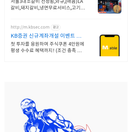
랭선정됨(서울3대소갈비)
서울3대소갈비 선정됨,와규,(매콤)LA
갈비,돼지갈비,냉면무료서비스,고기구
워드립니다 방송제목 : 서울3대소갈비
/ 줄슐랭선정됨 / 종각역위치
http://m.kbsec.com
광고
KB증권 신규계좌개설 이벤트 국
내주식쿠폰 최대 5만원
첫 투자를 응원하며 주식쿠폰 4만원에
평생 수수료 혜택까지! (조건 충족 시)
KB증권에서 첫 투자 지원받고 평생 수
수료 혜택 받으세요!