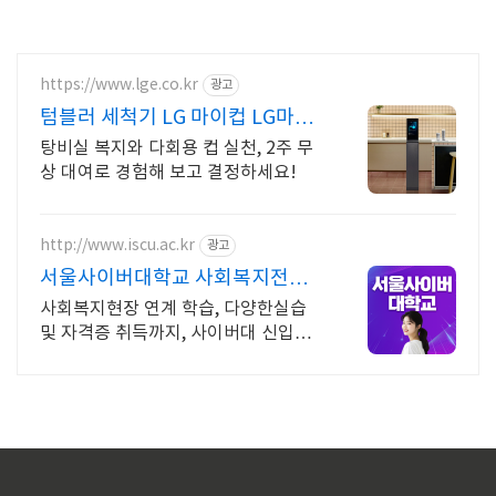
https://www.lge.co.kr
광고
텀블러 세척기 LG 마이컵 LG마이
컵 무상대여신청
탕비실 복지와 다회용 컵 실천, 2주 무
상 대여로 경험해 보고 결정하세요!
http://www.iscu.ac.kr
광고
서울사이버대학교 사회복지전공
2026 가을학기 신편입생
사회복지현장 연계 학습, 다양한실습
및 자격증 취득까지, 사이버대 신입생
수 1위 장학금 지급 1위, 학사 석사 박
사 온라인복수학위까지