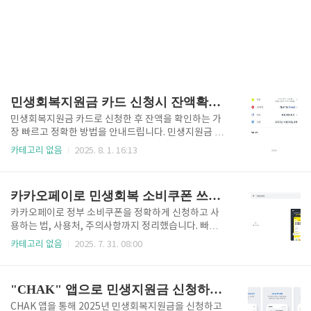
민생회복지원금 카드 신청시 잔액확인 하는법
민생회복지원금 카드로 신청한 후 잔액을 확인하는 가
장 빠르고 정확한 방법을 안내드립니다. 민생지원금 신
청 바로가기 👆 민생회복지원금 카드 신청 개요 민생회
카테고리 없음
2025. 8. 1. 16:13
복지원금은 신용·체크카드 연계 신청 시 온라인으로 간
편하게 신청할 수 있으며, 지급 후 바로 사용 가능합니
다. 신청 후 잔액 확인은 해당 카드사를 통해 확인해야
카카오페이로 민생회복 소비쿠폰 쓰는 법
합니다.잔액 확인 방법 요약 신청한 카드사의 앱 또는
홈페이지를 통해 본인 인증 후 잔액을 확인할 수 있습니
카카오페이로 정부 소비쿠폰을 정확하게 신청하고 사
다. 예: 국민카드로 신청 시 KB국민카드 앱에서 확인카
용하는 법, 사용처, 주의사항까지 정리했습니다. 빠르게
드사별 잔액 확인 방법국민카드: KB앱 > 혜택 > 민생지
소비쿠폰 혜택을 받으시려면 아래 버튼을 눌러보세요.
카테고리 없음
2025. 7. 31. 08:00
원금 조회신한카드: 신한플레이 앱 > ‘지원금’ 검색삼성
민생회복 소비쿠폰 지금 신청하기 👆 민생회복 소비쿠
카드: 삼성카드 앱 > 생활비 지원롯데카드: 롯데카드 앱
폰이란? 민생회복 소비쿠폰은 정부가 소비 진작을 위해
> 이벤트/지원금 메뉴현대카드: 현대카드 앱 > 나의 혜
국민에게 지급하는 할인 또는 캐시백형 혜택 쿠폰입니
"CHAK" 앱으로 민생지원금 신청하는 방법 및 사용방법 총정리
택..
다. 지역경제 활성화를 목표로 하며, 카카오페이 등 간
편결제 플랫폼과 연동되어 사용할 수 있습니다.사용처:
CHAK 앱을 통해 2025년 민생회복지원금을 신청하고