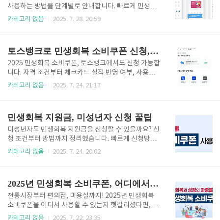
전통시장, 지역 소상공인 매장, 일부 온라인몰 등카카오
사용하는 방법을 단계별로 안내합니다. 빠르게 민생지
페이로 소비쿠폰 신청하는 방법카카오페이 앱 실행‘이
원금 받으려면 아래 버튼을 확인하세요. "CHAK" 지원
카테고리 없음
2025. 7. 28. 20:59
벤트’ 또는 ‘정부지원 쿠폰’ 메뉴 선택주소지 기준 자격
금 신청 바로가기👆 1. 민생회복지원금이란?민생회복
확인 및 본인인증쿠폰 등록 후 ‘쿠폰함’에서 확인※ 지
지원금은 2025년 전국 지자체에서 시행하는 정부 재정
자체 조건 및 신청 자격은 각 지역 공고에 따름카카오페
지원정책으로, 일정 금액을 지역상품권 형태로 지급하
토스뱅크로 민생회복 소비쿠폰 신청, 꼭 알아야 할 질문들!
이로 쿠폰 사용하는 방..
여 내수 활성화를 목표로 합니다. 거주민, 소상공인, 저
소득층 등을 중심으로 대상이 설정되며 CHAK 앱을 통
2025 민생회복 소비쿠폰, 토스뱅크에서도 신청 가능합
해 신청합니다.2. CHAK 앱이란?CHAK 앱은 한국조폐
니다. 자격 조건부터 체크카드 실적 반영 여부, 사용처
공사가 운영하는 전국 통합 모바일 지역상품권 플랫폼
까지 자주 묻는 질문을 정리했습니다. 빠르게 소비쿠폰
카테고리 없음
2025. 7. 24. 21:17
입니다. 상품권 구매, 충전, 사용, 가맹점 확인, 민생지
을 받으시려면 아래 버튼에서 확인하세요. 소비쿠폰 신
원금 수령 등이 가능합니다.지역상품권 신청 및 충전지
청 바로가기👆 Q1. 누가 신청할 수 있나요? 다음 조건 중
원금 수령 및 사용처 확인실시간 잔액 확인 및 결제3. 민
하나라도 해당되면 신청 가능합니다.대한민국 전국민
민생회복 지원금, 미성년자 신청 꿀팁
생지원금..
한부모 가정 또는 차상위 계층 두텁게 지원기초생활수
급자 두텁게 지원※ 체크카드 실적이 없어도 신청 가능
미성년자도 민생회복 지원금을 신청할 수 있을까요? 신
합니다!Q2. 토스뱅크 체크카드가 꼭 있어야 하나요? 토
청 조건부터 방법까지 정리했습니다. 빠르게 신청방법
스뱅크 체크카드로 사용 하시려면 토스뱅크 체크카드
을 원하시면 아래 버튼에서 확인하세요. 지금 바로 신청
카테고리 없음
2025. 7. 24. 20:02
가 필요합니다.카드사 앱이 있으면 카드사앱으로 연결
방법 확인하기 👆 1. 민생회복 지원금이란? 민생회복 지
시켜 신청가능합니다. Q3. 토스 앱에서 신청하는 방법
원금은 정부가 경기 침체 및 물가 상승 등으로 인해 어
은?토스 앱 실행 후 로그인상단에 ‘민생회복 소비쿠폰’
려움을 겪고 있는 국민들을 대상으로 일정 금액을 현금
2025년 민생회복 소비쿠폰, 어디에서 사용할 수 있을까?
클릭본인 인증 (PASS ..
또는 포인트 형태로 지원하는 제도입니다. 보통은 소득
수준, 가구 구성, 재산 규모 등을 기준으로 지급 대상이
전통시장부터 편의점, 미용실까지! 2025년 민생회복
선정되며, 저소득층 또는 복지 사각지대에 있는 국민들
소비쿠폰을 어디서 사용할 수 있는지 헷갈리셨다면, 이
에게 우선 배분됩니다.2. 미성년자도 신청 가능할까? 기
글에서 대표 업종과 조회 방법을 지역별로 한눈에 확인
카테고리 없음
2025. 7. 22. 23:35