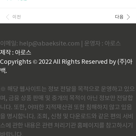
본적으로 대부분의 정부 지원금은 법정 대리인을 통해
해보세요. 👇 소비쿠폰 바로 알아보기👆 ✔️ 소비쿠폰 사
신청해야 하며, 미성년자 단독 신청은 제한적입니다. 하
용 가능한 대표 업종 다음 업종은 대부분 지자체에서 사
지만 아래 조건을 갖춘 경우 예외적으로 미성년자 본인
용이 가능하지만, 지역마다 약간의 차이가 있으니 반드
이전
다음
이 직접 신청..
시 확인이 필요합니다.전통시장: 시장 상인회 등록 가게
중심음식점/카페: 소상공인 일반 매장 (프랜차이즈 직
영점은 일부 제한)이·미용실: 동네 미용실 대부분 가능
편의점: 지자체와 제휴된 일부 브랜드만 사용 가능동네
이메일: help@abaeksite.com | 운영자 : 아로스
슈퍼/마트: 전통 상권 중심 가맹점학원/문구점: 소규모
학원, 아이 대상 매장안경점/약국: 일부 비대형 매장만
제작 : 아로스
사용 가능📍 지역별 소비쿠폰 사용처 조회 방법 지자체
별 소비..
Copyrights © 2022 All Rights Reserved by (주)아
백.
※ 해당 웹사이트는 정보 전달을 목적으로 운영하고 있으
며, 금융 상품 판매 및 중개의 목적이 아닌 정보만 전달합
니다. 또한, 어떠한 지적재산권 또한 침해하지 않고 있음
을 명시합니다. 조회, 신청 및 다운로드와 같은 편의 서비
스에 관한 내용은 관련 처리기관 홈페이지를 참고하시기
바랍니다.