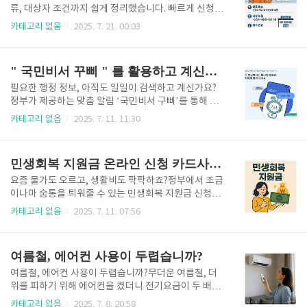
소득 하위 70% 이하 가구, 실직자, 영세 자영업자, 복
류, 대상자 조건까지 쉽게 정리했습니다. 빠르게 신청하
지 사각지대 대상 등이 포함됩니다.※ 지자체별로 금액,
려면 아래 버튼에서 확인하세요. 지금 바로 신청 방법
카테고리 없음
2025. 7. 21. 00:03
지급 시기, 대상 조건이 다르므로 반드시 해당 시·군·구
확인하기👆 민생회복 지원금이란? 민생회복 지원금은
홈페이지 또는 주민센터에서 확인이 필요합니다.✅ 2.
정부가 저소득층, 실직자, 영세 자영업자 등을 대상으로
대리신청 가능한가요?네, 정당한 사유가 있는 경우에
경제적 회복을 지원하기 위한 현금성 지원금입니다. 주
" 국민비서 꾸삐 " 를 활용하고 계신가요?
한해..
로 다음과 같은 목적을 가지고 지급됩니다:물가 상승으
로 인한 생계비 보조고용 불안정에 따른 생활 안정 지원
필요한 행정 정보, 아직도 일일이 검색하고 계신가요?
사회적 취약계층 보호 정책2025년에는 지역별로 예산
정부가 제공하는 맞춤 알림 ‘국민비서 구삐’를 통해 이
이 편성되어, 지방자치단체와 중앙정부가 협업하여 집
제는 편하게 받아보세요. 놓치면 손해인 혜택까지 챙기
카테고리 없음
2025. 7. 11. 11:30
행 중입니다.오프라인 신청 대상자 오프라인 신청은 다
는 방법, 지금 알려드립니다. 지금은 정보를 아는 사람
음과 같은 경우에 권장됩니다:만 65세 이상 고령자디지
이 이깁니다. 행정 혜택과 공지사항, 자동으로 받아볼
털 취약계층기초생활수급자 및 차상위 계층행정복지센
수 있다면 어떨까요?내가 놓치고 있던 소중한 알림, 단
민생회복 지원금 온라인 신청 카드사 바로가기 ( 7월21일~9월12일 )
터 방문이 가능한 주민오프라인..
한 번의 설정으로 받아볼 수 있는 국민비서 서비스를 지
금 확인해보세요. 국민비서 바로가기👆 국민비서란 무
요즘 물가도 오르고, 생활비도 팍팍하죠?정부에서 조금
엇인가? '국민비서'는 행정안전부에서 운영하는 디지털
이나마 숨통을 틔워줄 수 있는 민생회복 지원금 신청시
행정알림 서비스로, 국민들에게 다양한 행정 정보를 맞
작 날짜가 나왔어요! 놓치면 아쉬운 지원금 , 지금 바로
카테고리 없음
2025. 7. 11. 07:56
춤형으로 제공해주는 플랫폼입니다.주요 기능은 알림
신청방법 알아 보세요. 민생회복 지원금 신청 알아보기
제공, 상담 서비스, 모바일 앱 연동을 통한 실시간 정보
👆️ 1. 각 카드사 별로 민생회복 지원금 신청 바로가기-
수신으로 구성되어 있습니다.사용자가 직접 선택하는
각 카드사 별로 클릭 하시면 카드사가 바로 연결 됩니
여름철, 에어컨 사용이 두렵습니까?
알림 채널 국민비서는..
다. 롯데카드👆️ BC 카드👆️ 삼성카드👆️ 신한카드👆️ 현대
카드👆️ 국민카드👆️우리카드👆️ 하나카드👆️ 2. 온라인 신
여름철, 에어컨 사용이 두렵습니까?무더운 여름철, 더
청하기- 국민비서 알림 서비스 신청 국민비서 알림 서
위를 피하기 위해 에어컨을 켰더니 전기요금이 두 배로
비스 신청하기👆️ 3. 지역사랑 상품권 상품권앱-'지역상
나왔다면 어떨까요?혹은, 시원하지 않은 바람에 냉방
카테고리 없음
2025. 7. 8. 20:58