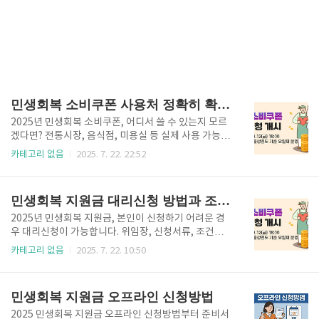
민생회복 소비쿠폰 사용처 정확히 확인하는 법
2025년 민생회복 소비쿠폰, 어디서 쓸 수 있는지 모르
겠다면? 전통시장, 음식점, 미용실 등 실제 사용 가능한
매장과 조회 방법을 지역별로 정리했습니다. 빠르게 가
카테고리 없음
2025. 7. 22. 22:52
맹점 확인하려면 아래 버튼을 눌러주세요. 민생소비쿠
폰 사용처 알아보기👆 ✅ 1. 민생회복 소비쿠폰이란? 민
생회복 소비쿠폰은 2025년부터 각 지방자치단체가 자
민생회복 지원금 대리신청 방법과 조건 총정리
체 예산 또는 정부 보조금으로 발행하는 소비 촉진용 지
원 정책입니다.형태: 모바일 쿠폰, 제로페이 연동 상품
2025년 민생회복 지원금, 본인이 신청하기 어려운 경
권, 지류 종이쿠폰금액: 1인당 15만~55만 원 사이 (지
우 대리신청이 가능합니다. 위임장, 신청서류, 조건까지
자체별 상이)목적: 지역 소상공인 매출 회복 및 생활 물
상세히 알려드립니다. 민생회복 지원금 신청 절차를 확
카테고리 없음
2025. 7. 22. 10:50
가 대응※ 주의: 지급 대상 및 금액은 상이할수 있으며,
인하려면 아래 버튼을 눌러주세요. 소비쿠폰 신청절차
사용 기한은 11월 30일까지며 타 지역 사용 불가입니
바로확인하기👆 ✅ 1. 민생회복 지원금이란?민생회복
다.✅ 2. 사용 가능한 업종 & 매장 민생소비쿠폰은 대..
지원금은 정부 또는 지방자치단체가 추진하는 긴급 생
민생회복 지원금 오프라인 신청방법
활안정 정책으로,- 1인당 15만 원~ 55만 원 수준의 현
금성 또는 지역화폐 형태로 지급됩니다.- 지급 기준은
2025 민생회복 지원금 오프라인 신청방법부터 준비서