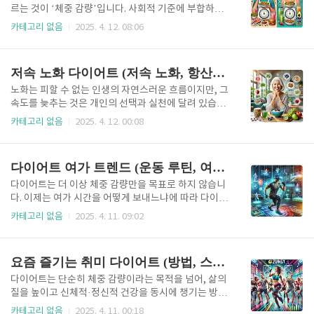
해 자세히 살펴보겠습니다.에너지 대사율이 핵심이다
르는 것이 ‘체중 감량’입니다. 사회적 기준에 부합하는
체질 개선의 첫 번째 열쇠는 바로 에너지 대사율입니다.
몸매, 자신감을 위한 외모 개선 등의 이유로 다이어트를
카테고리 없음
2025. 4. 12. 08:06
우리 몸이 평상시에도 얼마나 많은 칼로리를 소비하는
결심하곤 하죠. 그러나 최근에는 단순히 살을 빼는 것을
지를 나타내는 기초대사율은 체중 조절의 핵심 변수입
넘어, 건강한 노화, 장기적인 삶의 질 향상, 만성 질환 예
니다. 대사율이 높으면 같은 양을 먹어도 체중이 쉽게
방 등을 목표로 하는 다이어트가 새롭게 주목받고 있습
저속 노화 다이어트 (저속 노화, 항산화 식품, 실천 방법 )
증가하지 않으며, 심지어..
니다. 그 중심에 바로 항노화 다이어트(Anti-aging Di
et)가 있습니다.항노화 다이어트는 단순히 칼로리를 줄
노화는 피할 수 없는 인생의 자연스러운 흐름이지만, 그
여 살을 빼는 방식이 아닌, 세포 단위의 회복과 재생을
속도를 늦추는 것은 개인의 선택과 실천에 달려 있습니
촉진하고, 염증과 산화 스트레스를 줄이는 데 초점을 맞
다. 특히 2025년을 맞이하며 건강한 노화, 이른바 '웰에
카테고리 없음
2025. 4. 12. 00:08
춘 건강 중심의 식이요법입니다. 이는 기존의 ‘일반 다
이징(well-aging)'에 대한 관심이 급격히 증가하고 있
이어트’와는 접근 방식 자체가 완전히 다르며, 장기적
습니다. 단순히 나이가 들어 보이지 않기 위한 외적인
인 건강과 연결되어 있다는 점에서 차별성을 갖습니
관리에서 벗어나, 몸속 세포 건강과 면역력, 정신적 안
다이어트 여가 트렌드 (운동 루틴, 여가 활용, 라이프스타일 변화)
다...
정성까지 아우르는 건강 전략이 주목받고 있는 것이죠.
이러한 흐름 속에서 등장한 개념이 바로 저속 노화 다이
다이어트는 더 이상 체중 감량만을 목표로 하지 않습니
어트입니다. 단순한 체중 감량이 아니라 노화의 근본 원
다. 이제는 여가 시간을 어떻게 보내느냐에 따라 다이어
인을 억제하고, 세포의 재생력을 유지하는 식이요법으
트의 지속성과 성공 여부가 달라지는 시대입니다. 운동
카테고리 없음
2025. 4. 11. 09:02
로서, 과학적 근거와 실천 가능한 방법이 결합된 최신
루틴은 개인화되고, 여가는 휴식이 아닌 능동적인 자기
트렌드입니다. 이 글에서는 저속 노화 다이어트의 필요
관리의 시간이 되었으며, 이는 곧 삶의 전반적인 방식,
성과 핵심 원리, 항산화 식품의 구체적 역할, 그리고 일
즉 라이프스타일까지 변화시키고 있습니다. 이 글에서
요즘 즐기는 취미 다이어트 (방법, 스트레스 해소, 선택 기준)
상에서 ..
는 최신 다이어트 운동 루틴, 여가 시간의 활용 트렌드,
그리고 그로 인한 라이프스타일의 재편성까지 깊이 있
다이어트는 단순히 체중 감량이라는 목적을 넘어, 삶의
게 살펴봅니다.운동 루틴, 재미와 지속성 중심으로 진화
질을 높이고 신체적·정신적 건강을 동시에 챙기는 방향
하다기존의 다이어트 운동 루틴은 힘들고 지루하다는
으로 진화하고 있습니다. 특히 취미와 결합한 다이어트
카테고리 없음
2025. 4. 11. 00:18