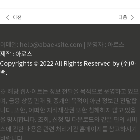
이미지가 강했습니다. 하지만 2025년 현재, 운동 루틴
방식은 운동의 즐거움을 느끼면서도 지속 가능하다는
은 재미와 몰입감, 그리고 짧은 시간에도 높은 효율성을
점에서 최근 큰 주목을 받고 있습니다. 바쁜 일상 속에
중시하는 방향으로 진화하고 있습니다. 대표적으로 HII
서도 스트레스를 해소하며 체형 관리까지 가능한 ‘취미
이전
다음
T(고강도 인터벌 ..
다이어트’는, 2024년 현재 가장 ‘핫한’ 건강 트렌드 중
하나입니다. 이 글에서는 효과적인 다이어트 방법으로
떠오른 취미활동들과, 그로 인해 얻을 수 있는 심리적
이점, 그리고 나에게 맞는 건강한 취미를 고르는 팁까지
이메일: help@abaeksite.com | 운영자 : 아로스
자세히 살펴봅니다.다이어트 방법으로 떠오른 취미활
동들다이어트를 위한 방법은 다양하지만, 최근에는 재
제작 : 아로스
미와 성취감을 함께 느낄 수 있는 취미형 운동이 주목받
고 있습니다. 전통적인..
Copyrights © 2022 All Rights Reserved by (주)아
백.
※ 해당 웹사이트는 정보 전달을 목적으로 운영하고 있으
며, 금융 상품 판매 및 중개의 목적이 아닌 정보만 전달합
니다. 또한, 어떠한 지적재산권 또한 침해하지 않고 있음
을 명시합니다. 조회, 신청 및 다운로드와 같은 편의 서비
스에 관한 내용은 관련 처리기관 홈페이지를 참고하시기
바랍니다.