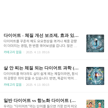
다이어트 - 체질 개선 보조제, 효과 있을까?(종류, 효과, 팁)
다이어트를 꾸준히 해도 요요현상을 겪거나 체중 감량
이 더뎌지는 경험, 한 번쯤 겪어보셨을 겁니다. 많은 사
람들은 체질이 살이 잘 찌는 쪽이라고 단정하고, 이를
카테고리 없음
2025. 4. 13. 09:16
개선하기 위한 방법으로 ‘체질개선 보조제’를 찾게 됩
니다. 하지만 과연 이러한 보조제가 진짜 효과가 있는
지, 어떤 기준으로 선택해야 하는지, 장기적으로 체질
살 안 찌는 체질 되는 다이어트 과학 (핵심, 체질, 영향)
개선에 기여할 수 있는지는 명확하지 않습니다. 이 글에
서는 체질개선 보조제의 정의부터 성분 분석, 과학적 효
다이어트를 하더라도 살이 쉽게 찌는 체질이라면, 잠시
과, 복용 시 주의사항까지 깊이 있게 다뤄보겠습니다.보
의 감량은 의미 없을 수 있습니다. 반면, 똑같이 먹어도
조제의 종류와 주요 성분체질개선 보조제는 기능성 성
살이 잘 찌지 않는 사람들은 분명히 존재하죠. 이는 단
카테고리 없음
2025. 4. 13. 00:15
분이 함유된 건강기능식품으로, 대사 활성화, 지방 분해
순히 ‘타고난 체질’ 때문만은 아닙니다. 다이어트는 단
촉진, 식욕 억제, 호르몬 균형 조절 등을 목적으로 합니
순한 체중 감량을 넘어 ‘체질을 개선’하는 방향으로 접
다. 시장에서 판매되는 제품들은 다양한 효능을 내세우
근해야 장기적인 효과를 기대할 수 있습니다. 본 글에서
일반 다이어트 vs 항노화 다이어트 (목표, 구성, 지속 가능성)
며 소비자들을 유혹하지..
는 과학적으로 검증된 다이어트 방법들을 통해, 어떻게
하면 살이 잘 찌지 않는 체질로 변화할 수 있는지에 대
우리는 "다이어트"라는 단어를 들으면 가장 먼저 떠오