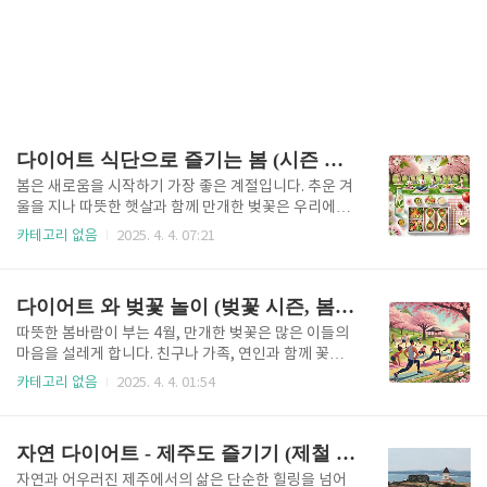
다이어트 식단으로 즐기는 봄 (시즌 활용, 봄철 운동, 식단)
봄은 새로움을 시작하기 가장 좋은 계절입니다. 추운 겨
울을 지나 따뜻한 햇살과 함께 만개한 벚꽃은 우리에게
움직임을 선물합니다. 이 시기에 다이어트를 시작하면
카테고리 없음
2025. 4. 4. 07:21
심리적인 스트레스도 덜고, 자연 속에서 건강한 몸을 만
들 수 있습니다. 이번 글에서는 봄철 다이어트 식단을
중심으로 벚꽃 시즌을 활용한 운동과 식이조절 팁을 안
다이어트 와 벚꽃 놀이 (벚꽃 시즌, 봄철 운동, 다이어트 식단)
내해드립니다. 꽃길 따라 걷고, 봄 식재료로 맛있고 건
강한 식사를 하며 진짜 ‘봄다운’ 다이어트를 시작해보
따뜻한 봄바람이 부는 4월, 만개한 벚꽃은 많은 이들의
세요.벚꽃 시즌을 활용한 건강한 시작벚꽃이 만개하는
마음을 설레게 합니다. 친구나 가족, 연인과 함께 꽃놀
시기는 단순히 사진 찍고 나들이 가는 시기를 넘어, 다
이를 떠나는 이 계절은 사실 다이어트를 시작하기에도
카테고리 없음
2025. 4. 4. 01:54
이어트를 시작하기 가장 자연스러운 시점입니다. 겨우
매우 좋은 시기입니다. 기온이 적당하고 자연경관이 아
내 쌓인 피로와 체중을 정리하기 위해선 봄의 기운을 활
름다워, 실내보다 야외활동이 활발해지는 이 시기를 잘
용하는 것이 좋습니다. 이 시기의 가장 큰 장점은 자연
활용하면 무리하지 않으면서도 자연스럽게 몸을 만들
자연 다이어트 - 제주도 즐기기 (제철 음식, 걷기 운동, 자연 치유)
스럽게 몸을 움직이게 만드..
수 있습니다. 이번 글에서는 벚꽃 시즌을 활용한 걷기
기반의 다이어트 전략, 봄철에 실천하기 좋은 운동 루
자연과 어우러진 제주에서의 삶은 단순한 힐링을 넘어