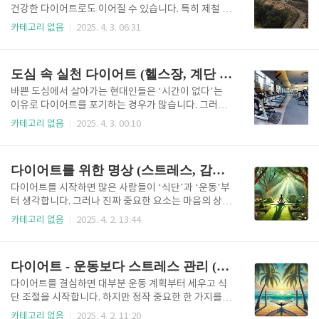
틴, 그리고 야외활동 후에도 체중을 효과적으로 관리할
건강한 다이어트로도 이어질 수 있습니다. 특히 제철 식
수 있는 다이어트 식단까지 자세히 소개해드립니다.벚
재료를 활용한 식단, 아름다운 자연경관 속 걷기 운동,
카테고리 없음
2025. 4. 3. 06:31
꽃 시즌을 다이어트 기회로 만들기벚꽃 시즌은 운동과
몸과 마음을 동시에 치유하는 자연치유 환경은 도심에
야외활동의 최적기입니다. 기온이 10~20도 사이로 유
서 경험하기 힘든 감량 환경을 제공합니다. 이 글에서는
지되며 땀을 흘리기에 부담이 없고, 습도도 낮아 쾌적한
제주의 자연환경을 활용한 실천 가능한 감량법을 구체
도심 속 실천 다이어트 (헬스장, 계단 걷기, 출퇴근)
환경에서 장시간 활동이 가..
적으로 안내드립니다. 제철 음식 재료: 제주에서 먹는
다이어트 한 끼제주는 천혜의 자연환경 덕분에 사계절
바쁜 도심에서 살아가는 현대인들은 ‘시간이 없다’는
다양한 식재료가 자라나는 땅입니다. 감귤, 고사리, 보
이유로 다이어트를 포기하는 경우가 많습니다. 그러나
리, 미역, 톳, 제주 흑돼지까지 제주 특유의 농·수산물이
특별한 프로그램이나 고가의 식단 없이도, 일상 속에서
카테고리 없음
2025. 4. 3. 00:10
풍부하며, 이는 다이어트 식단에 다양성과 균형을 더해
충분히 실천 가능한 다이어트 방법들이 있습니다. 이번
줍니다. 다이어트 식단은 ‘무조건 줄이는 것’이 아닌,
글에서는 헬스장을 효율적으로 활용하는 방법부터, 계
‘어떤 음식을 어떻게 먹는지’가 핵심입니다.예를 들어
단 걷기의 효과, 출퇴근 시간을 운동으로 전환하는 구체
다이어트를 위한 명상 (스트레스, 감정 조절, 폭식 방지)
봄철에는 제주에서..
적인 팁까지 도심 속에서 실천할 수 있는 현실적인 다이
어트 전략을 소개합니다.헬스장 활용법: 바쁜 현대인의
다이어트를 시작하면 많은 사람들이 ‘식단’과 ‘운동’부
운동 루틴헬스장은 현대인이 다이어트를 실천하기에
터 생각합니다. 그러나 진짜 중요한 요소는 마음의 상태
가장 실용적인 공간 중 하나입니다. 특히 도심에는 아파
라는 사실을 알고 계신가요? 아무리 철저한 식단을 지
카테고리 없음
2025. 4. 2. 13:44
트 단지, 오피스 빌딩, 백화점 근처에 다양한 형태의 헬
켜도 스트레스로 폭식을 하거나, 감정기복으로 꾸준히
스장이 자리 잡고 있어 접근성이 뛰어납니다. 중요한 것
실천하지 못하면 결국 체중 감량은 실패로 돌아갑니다.
은 ‘등록’이 아닌 ‘활용’입니다. 단순히 등록해 두고 방
이때 명상이 다이어트에 있어 놀라운 전환점이 될 수 있
다이어트 - 운동보다 스트레스 관리 (스트레스, 실패, 정신 건강)
치하지 말고, 본인의 ..
습니다. 명상은 단순한 정신수양이 아니라, 스트레스 해
소, 감정조절, 식습관 개선에 실제로 효과적인 도구입니
다이어트를 결심하면 대부분 운동 계획부터 세우고 식
다. 이 글에서는 다이어트를 성공으로 이끌 수 있는 명
단 조절을 시작합니다. 하지만 정작 중요한 한 가지를
상법들을 과학적 근거와 함께 자세히 소개하고, 실생활
놓치고 있는 경우가 많습니다. 바로 '스트레스'입니다.
카테고리 없음
2025. 4. 2. 11:20