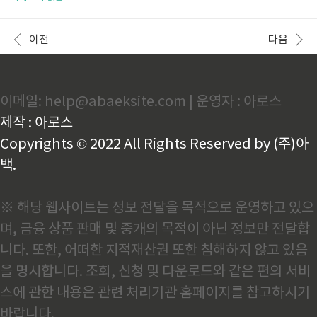
에서 실천할 수 있는 명상 루틴까지 안내합니다.스트레
스트레스는 체중 감량을 방해하는 가장 치명적인 요소
스 관리 명상법스트레스는 다이어트의 적입니다. 심리
중 하나로, 신체와 정신에 동시에 영향을 미칩니다. 운
적인 압박은 폭식, 야식, 의욕 저하로 이어져 체중 증가
동과 식단이 물리적인 부분을 책임진다면, 스트레스 관
이전
다음
의 가장 큰 원인이 됩니..
리는 심리적 기반을 다지는 핵심 전략입니다. 이 글에서
는 다이어트와 스트레스의 관계를 과학적으로 살펴보
고, 왜 스트레스 관리가 운동보다 더 중요할 수 있는지
를 구체적으로 설명해 드리겠습니다. 스트레스 원인스
이메일: help@abaeksite.com | 운영자 : 아로스
트레스는 우리의 일상에서 여러 가지 원인으로 발생합
니다. 현대 사회는 끊임없는 변화와 경쟁 속에서 살아가
제작 : 아로스
야 하기 때문에 스트레스를 피하기 어려운 환경을 제공
합니다. 일상적인 업무의 압박, 사..
Copyrights © 2022 All Rights Reserved by (주)아
백.
※ 해당 웹사이트는 정보 전달을 목적으로 운영하고 있으
며, 금융 상품 판매 및 중개의 목적이 아닌 정보만 전달합
니다. 또한, 어떠한 지적재산권 또한 침해하지 않고 있음
을 명시합니다. 조회, 신청 및 다운로드와 같은 편의 서비
스에 관한 내용은 관련 처리기관 홈페이지를 참고하시기
바랍니다.