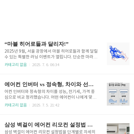
“마블 히어로들과 달리자!”
2025년 9월, 서울 광장에서 마블 히어로들과 함께 달릴
수 있는 특별한 러닝 이벤트가 열립니다. 단순한 마라톤
을 넘어서 엔터테인먼트와 스포츠가 결합된 ‘마블런 서
카테고리 없음
2025. 7. 6. 06:34
울 2025’! 지금 신청하지 않으면 후회할 수도 있습니다.
선착순 15,000명 마감이 임박했으니 지금 바로 확인하
세요. 참가 신청 바로가기👆 MARVEL RUN SEOUL 20
에어컨 인버터 vs 정속형, 차이와 선택법
25란? 마블런 서울 2025는 마블 코믹스의 히어로들을
테마로 한 대규모 러닝 이벤트입니다. 2025년 9월 14
어컨 인버터와 정속형의 차이를 성능, 전기세, 가격 중
일(일요일) 오전 8시, 서울광장에서 개최되며 하프코스
심으로 비교 정리했습니다. 어떤 에어컨이 나에게 맞는
와 10K 코스로 나뉘어 진행됩니다. 단순한 달리기를 넘
지 지금 확인해보세요!에어컨 인버터 vs 정속형, 무엇
카테고리 없음
2025. 7. 5. 21:42
어 코스 전반에 마블 세계관을 체험할 수 있는 콘텐츠가
이 다를까?에어컨을 구매할 때 인버터형과 정속형 중
포함되어 있어, 마블 팬이라면 놓칠 수 없는 기회입니
어떤 것을 골라야 할지 고민되시죠? 이 글에서는 성능,
다. 참가 부문 및 신청 정보 총..
전기세, 가격 등 실사용 기준으로 정확히 비교해드립니
삼성 벽걸이 에어컨 리모컨 설정법 완전 정리
다.1. 인버터 vs 정속형 개념 정리구분설명인버터형냉
방 온도에 따라 실외기 속도 자동 조절정속형온도 도달
삼성 벽걸이 에어컨 리모컨 설정법을 단계별로 자세히