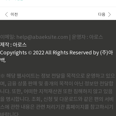
주요 브랜드가 제공하는 사전 점검 서비스입니다. 출장
점검이 필요한가? 에어컨은 실내기, 실외기, 냉매 배관,
비와 기본 점검비가 모두 무료이며, 필요한 경우에만 유
필터 등 다양한 부품이 정교하게 작동하는 시스템입니
상 수리 또는 부품 교체 비용이 발생합니다.브랜드별 신
다. 점검을 게을리하면 냉방 성능 저하, 전기요금 증가,
이전
다음
청 방법 및..
소음, 곰팡이, 고장 등의 문제가 발생할 수 있습니다.2.
에어컨 점검 전 준비 사항 전원 OFF, 청소 도구, 중성세
제, 리모컨 및 필터 상태 등을 사전에 점검할 준비물을
마련하세요.3. 셀프 점검 방법 STEP by STEPSTEP
이메일: help@abaeksite.com | 운영자 : 아로스
1: 전원 상태 및 리모컨 확인전원 코드와 차단기 상태 확
인, 리모컨 배터리 교체로 간단한 문제부터 해결할 수
제작 : 아로스
있습니다.STEP 2: 에어컨 필터 점검 ..
Copyrights © 2022 All Rights Reserved by (주)아
백.
※ 해당 웹사이트는 정보 전달을 목적으로 운영하고 있으
며, 금융 상품 판매 및 중개의 목적이 아닌 정보만 전달합
니다. 또한, 어떠한 지적재산권 또한 침해하지 않고 있음
을 명시합니다. 조회, 신청 및 다운로드와 같은 편의 서비
스에 관한 내용은 관련 처리기관 홈페이지를 참고하시기
바랍니다.